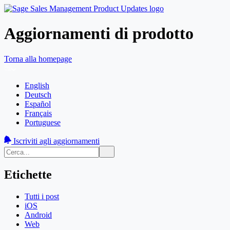
Aggiornamenti di prodotto
Torna alla homepage
English
Deutsch
Español
Français
Portuguese
Iscriviti agli aggiornamenti
Etichette
Tutti i post
iOS
Android
Web