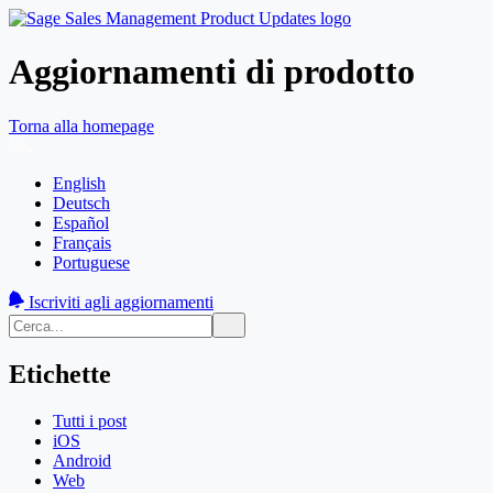
Aggiornamenti di prodotto
Torna alla homepage
English
Deutsch
Español
Français
Portuguese
Iscriviti agli aggiornamenti
Etichette
Tutti i post
iOS
Android
Web