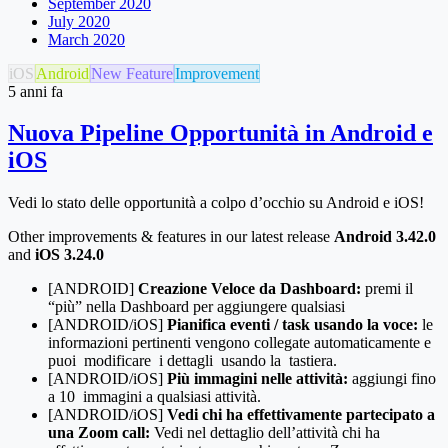
September 2020
July 2020
March 2020
iOS
Android
New Feature
Improvement
5 anni fa
Nuova Pipeline Opportunità in Android e
iOS
Vedi lo stato delle opportunità a colpo d’occhio su Android e iOS!
Other improvements & features in our latest release
Android 3.42.0
and
iOS 3.24.0
[ANDROID]
Creazione Veloce da Dashboard:
premi il
“più” nella Dashboard per aggiungere qualsiasi
[ANDROID/iOS]
Pianifica eventi / task usando la voce:
le
informazioni pertinenti vengono collegate automaticamente e
puoi modificare i dettagli usando la tastiera.
[ANDROID/iOS]
Più immagini nelle attività:
aggiungi fino
a 10 immagini a qualsiasi attività.
[ANDROID/iOS]
Vedi chi ha effettivamente partecipato a
una Zoom call:
Vedi nel dettaglio dell’attività chi ha