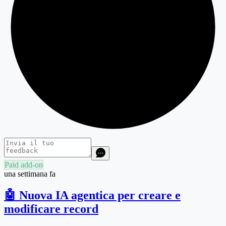
Paid add-on
una settimana fa
🤖 Nuova IA agentica per creare e
modificare record