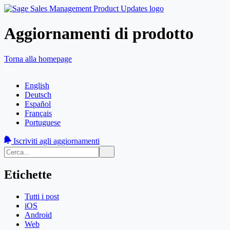
Aggiornamenti di prodotto
Torna alla homepage
English
Deutsch
Español
Français
Portuguese
Iscriviti agli aggiornamenti
Etichette
Tutti i post
iOS
Android
Web