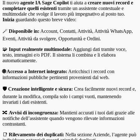
Il nuovo
agente IA Sage Copilot
ti aiuta a
creare nuovi record e
completare quelli esistenti
tramite un assistente contestuale e
multimodale che svolge il lavoro più impegnativo al posto tuo.
Inizia
guardando questo breve video:
🪄
Disponibile in:
Account, Contatti, Attività, Attività WhatsApp,
Eventi, Attività da svolgere, Opportunità e Ordini.
🧩
Input realmente multimodale:
Aggiungi dati tramite voce,
testo, immagini e/o PDF. Il sistema li combina e li elabora
automaticamente.
🌐 Accesso a Internet integrato:
Arricchisci i record con
informazioni pubbliche pertinenti provenienti dal web.
🛡️ Creazione intelligente e sicura:
Crea facilmente nuovi record e,
durante la modifica, compila solo i campi vuoti, mantenendo
invariati i dati esistenti.
🔀
Avvisi di incongruenza:
Mantieni accurati i tuoi dati grazie alle
notifiche dell’assistente quando vengono rilevate informazioni
contrastanti.
📑
Rilevamento dei duplicati:
Nella sezione Aziende, l’agente può