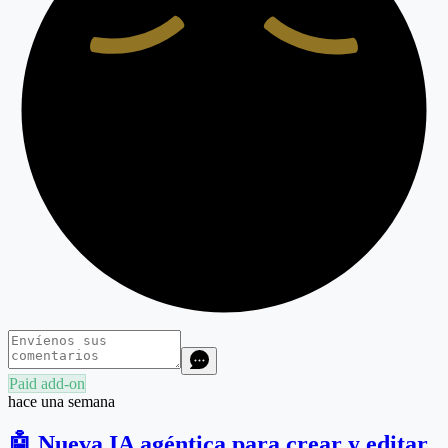
Paid add-on
hace una semana
🤖 Nueva IA agéntica para crear y editar