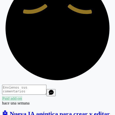
Paid add-on
hace una semana
🤖 Nueva IA agéntica para crear y editar