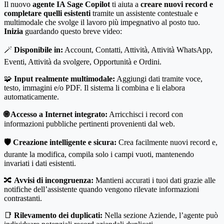
Il nuovo
agente IA Sage Copilot
ti aiuta a
creare nuovi record e
completare quelli esistenti
tramite un assistente contestuale e
multimodale che svolge il lavoro più impegnativo al posto tuo.
Inizia
guardando questo breve video:
🪄
Disponibile in:
Account, Contatti, Attività, Attività WhatsApp,
Eventi, Attività da svolgere, Opportunità e Ordini.
🧩
Input realmente multimodale:
Aggiungi dati tramite voce,
testo, immagini e/o PDF. Il sistema li combina e li elabora
automaticamente.
🌐 Accesso a Internet integrato:
Arricchisci i record con
informazioni pubbliche pertinenti provenienti dal web.
🛡️ Creazione intelligente e sicura:
Crea facilmente nuovi record e,
durante la modifica, compila solo i campi vuoti, mantenendo
invariati i dati esistenti.
🔀
Avvisi di incongruenza:
Mantieni accurati i tuoi dati grazie alle
notifiche dell’assistente quando vengono rilevate informazioni
contrastanti.
📑
Rilevamento dei duplicati:
Nella sezione Aziende, l’agente può