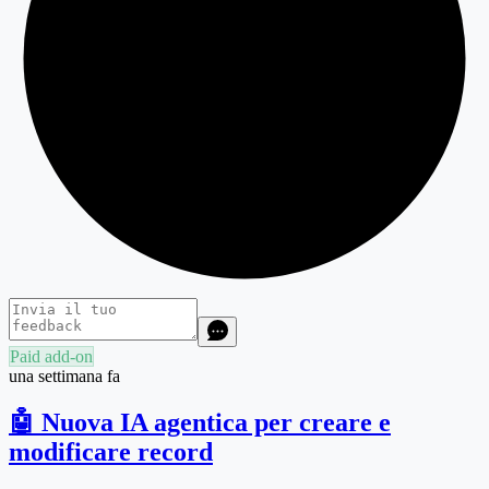
Paid add-on
una settimana fa
🤖 Nuova IA agentica per creare e
modificare record