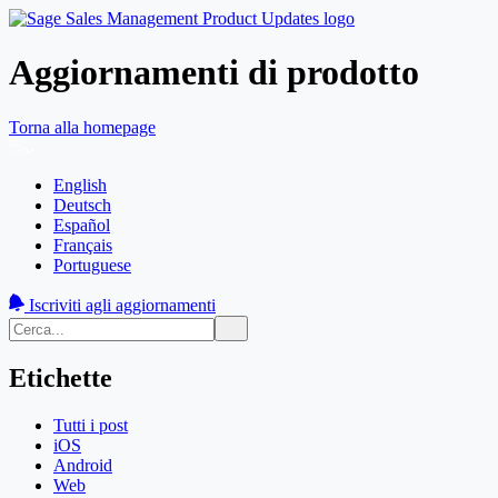
Aggiornamenti di prodotto
Torna alla homepage
English
Deutsch
Español
Français
Portuguese
Iscriviti agli aggiornamenti
Etichette
Tutti i post
iOS
Android
Web